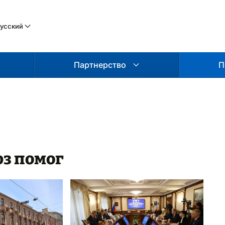
усский
Партнерство
П
з помог