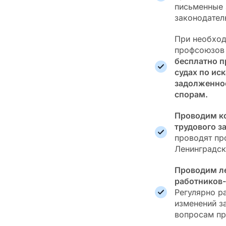
письменные 
законодател
При необход
профсоюзов 
бесплатно п
судах по ис
задолженнос
спорам.
Проводим к
трудового з
проводят пр
Ленинградск
Проводим ле
работников-
Регулярно р
изменений з
вопросам пр