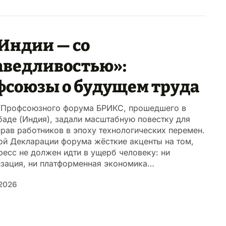
 Индии — со
аведливостью»:
фсоюзы о будущем труда
VПрофсоюзного форума БРИКС, прошедшего в
аде (Индия), задали масштабную повестку для
рав работников в эпоху технологических перемен.
ой Декларации форума жёсткие акценты на том,
ресс не должен идти в ущерб человеку: ни
изация, ни платформенная экономика…
2026