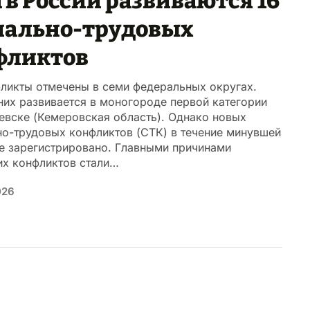
 в России развиваются 16
иально-трудовых
фликтов
фликты отмечены в семи федеральных округах.
них развивается в моногороде первой категории
евске (Кемеровская область). Однако новых
но-трудовых конфликтов (СТК) в течение минувшей
е зарегистрировано. Главными причинами
их конфликтов стали…
026