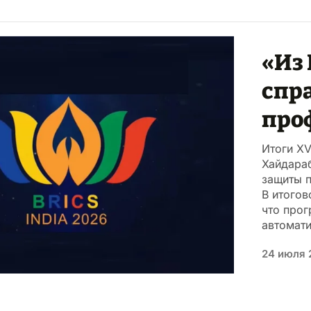
«Из
спр
про
Итоги X
Хайдараб
защиты п
В итогов
что прог
автомат
24 июля 