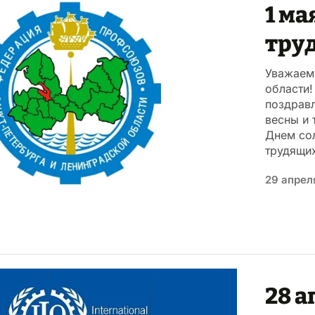
1 ма
тру
Уважаем
области
поздрав
весны и 
Днем со
трудящи
29 апрел
28 