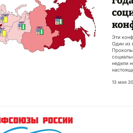
года
соц
кон
Эти кон
Один из 
Прокопь
социаль
недели н
настоящ
13 мая 2