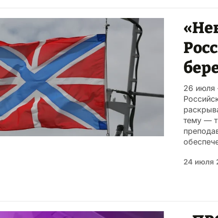
«Не
Росс
бер
26 июля
Российс
раскрыв
тему — т
преподав
обеспече
24 июля 