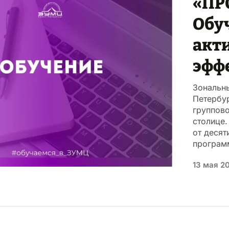
«ПР
Обу
акти
эфф
Зональн
Петербу
группов
столице.
от десят
програм
13 мая 2