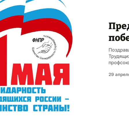
Пре
поб
Поздрав
Трудящи
профсою
29 апрел