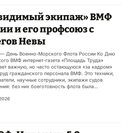
видимый экипаж» ВМФ
ии и его профсоюз с
егов Невы
 — День Военно-Морского Флота России Ко Дню
кого ВМФ интернет-газета «Площадь Труда»
ает важную, но часто остающуюся «за кадром»
руд гражданского персонала ВМФ. Это техники,
атели, научные сотрудники, экипажи судов
ния: без них боеготовность флота была…
2026