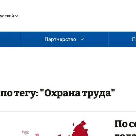
усский
Партнерство
П
по тегу: "Охрана труда"
По с