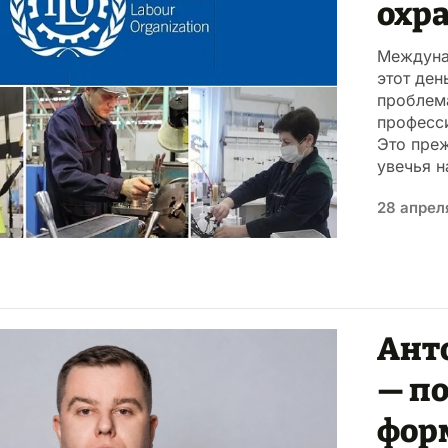
охр
Междуна
этот ден
проблем
професси
Это преж
увечья н
28 апрел
Ант
— п
фор